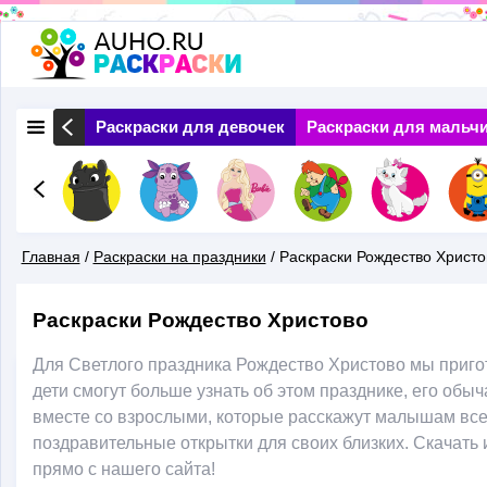
Перейти
к
основному
 Природа
Раскраски для девочек
Раскраски для мальч
содержанию
Главная
/
Раскраски на праздники
/
Раскраски Рождество Христо
Вы
Раскраски Рождество Христово
Здесь
Для Светлого праздника Рождество Христово мы приго
дети смогут больше узнать об этом празднике, его обы
вместе со взрослыми, которые расскажут малышам все
поздравительные открытки для своих близких. Скачать
прямо с нашего сайта!