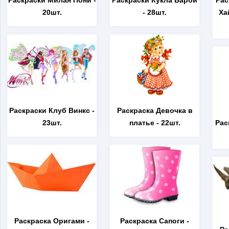
Раскраски Милая Пони
-
Раскраски Кукла Барби
Рас
20шт.
- 28шт.
Ха
Раскраски Клуб Винкс
-
Раскраска Девочка в
23шт.
платье
- 22шт.
Рас
Раскраска Оригами
-
Раскраска Сапоги
-