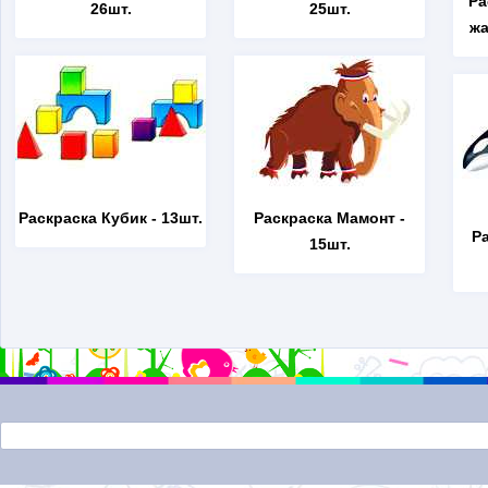
Ра
26шт.
25шт.
жа
Раскраска Кубик
- 13шт.
Раскраска Мамонт
-
Р
15шт.