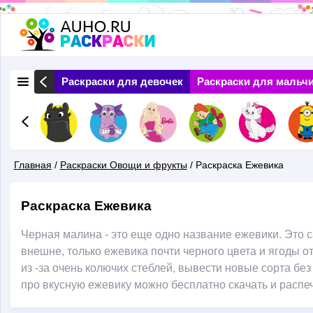
Перейти
к
основному
 Природа
Раскраски для девочек
Раскраски для мальч
содержанию
Главная
/
Раскраски Овощи и фрукты
/
Раскраска Ежевика
Вы
Раскраска Ежевика
Здесь
Черная малина - это еще одно название ежевики. Это 
внешне, только ежевика почти черного цвета и ягоды 
из -за очень колючих стеблей, вывести новые сорта бе
про вкусную ежевику можно бесплатно скачать и распе