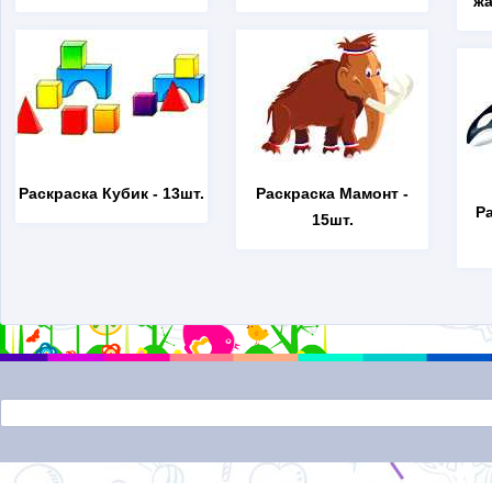
жа
Раскраска Кубик
- 13шт.
Раскраска Мамонт
-
Р
15шт.