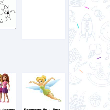
о Френдс
Раскраска Динь Динь
-