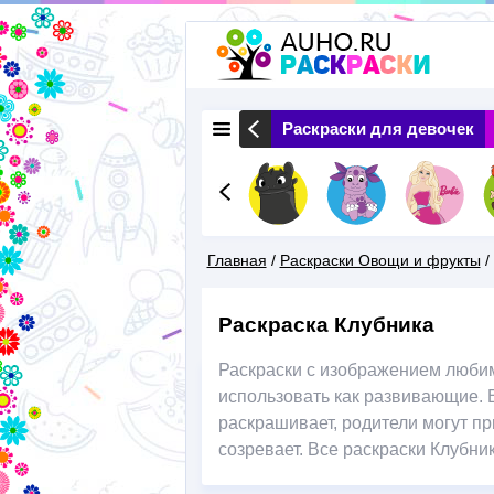
 Животные
Раскраски Природа
Раскраски для девочек
Главная
/
Раскраски Овощи и фрукты
/
Вы
Раскраска Клубника
Здесь
Раскраски с изображением любим
использовать как развивающие. 
раскрашивает, родители могут при
созревает. Все раскраски Клубни