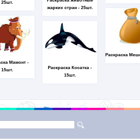
Раскраска животные
25шт.
жарких стран
- 25шт.
Раскраска Меш
аска Мамонт
-
Раскраска Косатка
-
15шт.
15шт.