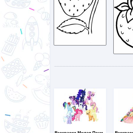
Раскраски Милая Пони
-
Раскрас