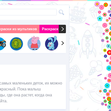
краски из мультиков
Раскраски на праздники
Раскраски 
самых маленьких деток, их можно
и красный. Пока малыш
ы, где она растет, когда она
йта.