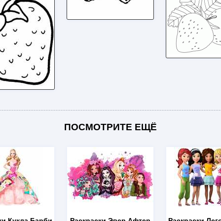
ПОСМОТРИТЕ ЕЩЁ
ки Кукла Барби
Раскраски Эвер Афтер
Раскраски Лег