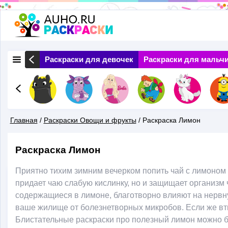
Перейти
к
основному
 Природа
Раскраски для девочек
Раскраски для мальч
содержанию
Главная
/
Раскраски Овощи и фрукты
/
Раскраска Лимон
Вы
Раскраска Лимон
Здесь
Приятно тихим зимним вечерком попить чай с лимоном 
придает чаю слабую кислинку, но и защищает организм
содержащиеся в лимоне, благотворно влияют на нервн
ваше жилище от болезнетворных микробов. Если же втир
Блистательные раскраски про полезный лимон можно бе