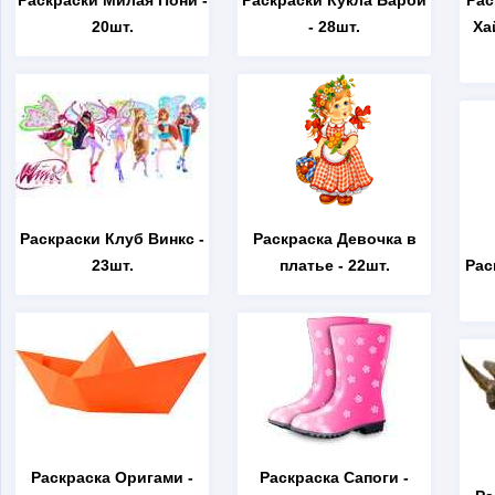
Раскраски Милая Пони
-
Раскраски Кукла Барби
Рас
20шт.
- 28шт.
Ха
Раскраски Клуб Винкс
-
Раскраска Девочка в
23шт.
платье
- 22шт.
Рас
Раскраска Оригами
-
Раскраска Сапоги
-