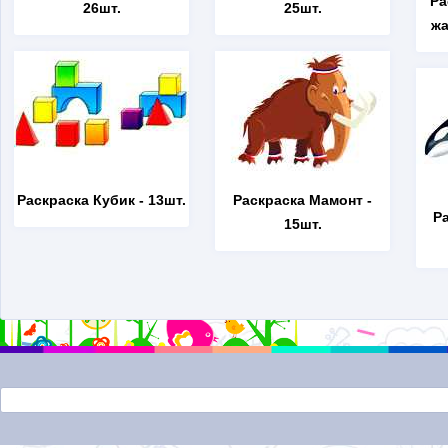
Ра
26шт.
25шт.
жа
Раскраска Кубик
- 13шт.
Раскраска Мамонт
-
Р
15шт.