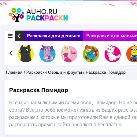
Перейти
к
основному
 Природа
Раскраски для девочек
Раскраски для мальч
содержанию
Главная
/
Раскраски Овощи и фрукты
/
Раскраска Помидор
Вы
Раскраска Помидор
Здесь
Все мы знаем любимый всеми овощ - помидор. Но не в
сорта? Все это ребенок может узнать из Ваших рассказ
раскрасками, которые мы приготовили Вам в данной ка
распечатать прямо с сайта абсолютно бесплатно.