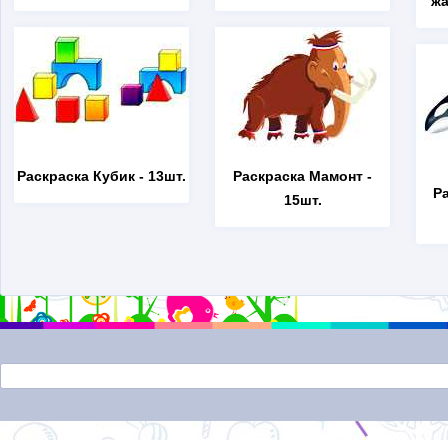
жа
Раскраска Кубик
- 13шт.
Раскраска Мамонт
-
Р
15шт.