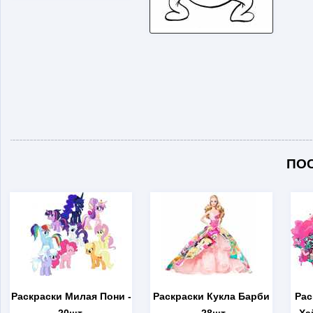
ПО
Раскраски Милая Пони
-
Раскраски Кукла Барби
Рас