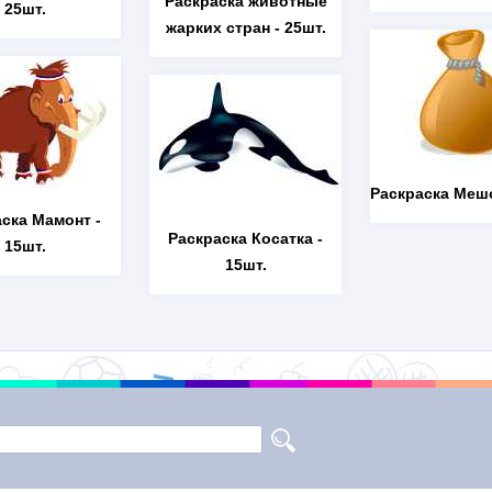
Раскраска животные
25шт.
жарких стран
- 25шт.
Раскраска Меш
аска Мамонт
-
Раскраска Косатка
-
15шт.
15шт.