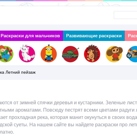
Перейти
к
основному
Раскраски для мальчиков
Next
Развивающие раскраски
Рас
содержанию
ка Летний пейзаж
тся от зимней спячки деревья и кустарники. Зеленые листь
ными ароматами. Повсюду пестрят всеми цветами радуги л
ет прохладная река, которая манит окунуться в своих водах
одской суеты. На нашем сайте вы найдете раскраски про лет
латно.