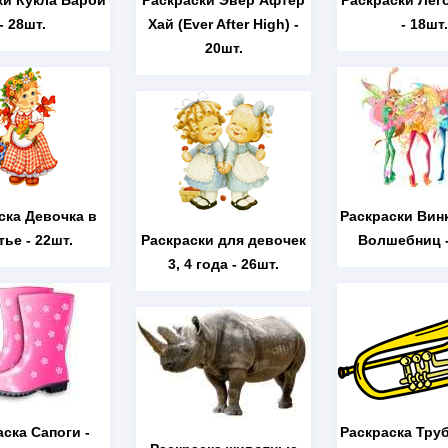
ки Кукла Барби
Раскраски Эвер Афтер
Раскраски Лег
- 28шт.
Хай (Ever After High)
-
- 18шт.
20шт.
ска Девочка в
Раскраски Вин
тье
- 22шт.
Раскраски для девочек
Волшебниц
-
3, 4 года
- 26шт.
аска Сапоги
-
Раскраска Тру