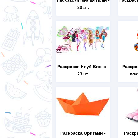
Раскраски Милая Пони
-
Раскрас
20шт.
Раскраски Клуб Винкс
-
Раскра
23шт.
пла
Раскраска Оригами
-
Раскр