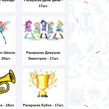
о Френдс
Раскраска Динь Динь
-
17шт.
кс Школа
Раскраски Девушки
 20шт.
Эквестрии
- 17шт.
ба
- 18шт.
Раскраска Кубок
- 17шт.