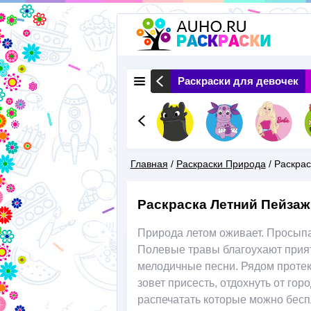
 Животные
Раскраски Природа
Раскраски для девочек
Главная
/
Раскраски Природа
/
Раскрас
Вы
Раскраска Летний Пейзаж
Здесь
Природа летом оживает. Просыпаю
Полевые травы благоухают прият
мелодичные песни. Рядом протека
зовет присесть, отдохнуть от гор
распечатать которые можно бесп