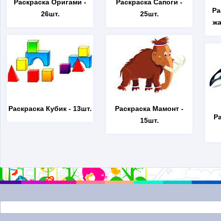
Раскраска Оригами
-
Раскраска Сапоги
-
Ра
26шт.
25шт.
жа
Раскраска Кубик
- 13шт.
Раскраска Мамонт
-
Р
15шт.