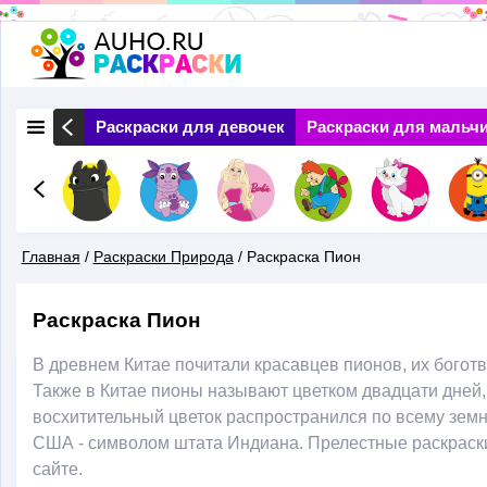
Перейти
к
основному
 Природа
Раскраски для девочек
Раскраски для мальч
содержанию
Главная
/
Раскраски Природа
/
Раскраска Пион
Вы
Раскраска Пион
Здесь
В древнем Китае почитали красавцев пионов, их бого
Также в Китае пионы называют цветком двадцати дней, 
восхитительный цветок распространился по всему земн
США - символом штата Индиана. Прелестные раскраски
сайте.