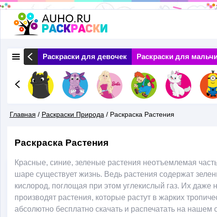
Перейти
к
основному
 Природа
Раскраски для девочек
Раскраски для мальч
содержанию
Главная
/
Раскраски Природа
/
Раскраска Растения
Вы
Раскраска Растения
Здесь
Красные, синие, зеленые растения неотъемлемая част
шаре существует жизнь. Ведь растения содержат зел
кислород, поглощая при этом углекислый газ. Их даже
производят растения, которые растут в жарких тропич
абсолютно бесплатно скачать и распечатать на нашем с