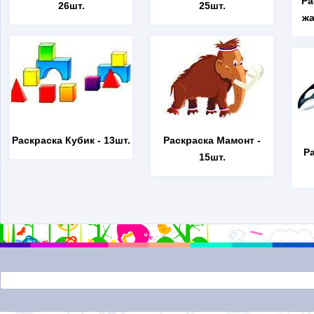
Ра
26шт.
25шт.
жа
Раскраска Кубик
- 13шт.
Раскраска Мамонт
-
Р
15шт.