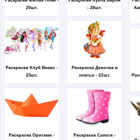
Раскраски Милая Пони
-
Раскраски Кукла Барби
Рас
20шт.
- 28шт.
Ха
Раскраски Клуб Винкс
-
Раскраска Девочка в
23шт.
платье
- 22шт.
Рас
Раскраска Оригами
-
Раскраска Сапоги
-