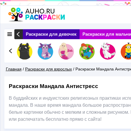
Перейти
к
основному
 Природа
Раскраски для девочек
Раскраски для мальч
содержанию
Главная
/
Раскраски для взрослых
/
Раскраски Мандала Антистр
Вы
Раскраски Мандала Антистресс
Здесь
В буддийских и индуистских религиозных практиках ис
мандала. В наше время мандала большое распространен
белые картинки обычно с мелким и сложным рисунком. 
или распечатать бесплатно прямо с сайта!