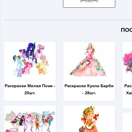
ПО
Раскраски Милая Пони
-
Раскраски Кукла Барби
Рас
20шт.
- 28шт.
Ха