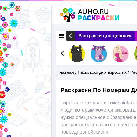
 Животные
Раскраски Природа
Раскраски для девочек
Главная
/
Раскраски для взрослых
/
Рас
Вы
Раскраски По Номерам Д
Здесь
Взрослые как и дети тоже любят 
люди, которым хочется рисовать
нужно специальное образование 
раскраску, бесплатно с нашего с
повседневной жизни.