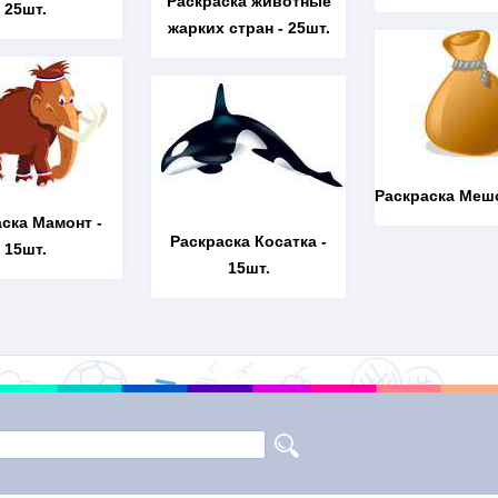
Раскраска животные
25шт.
жарких стран
- 25шт.
Раскраска Меш
аска Мамонт
-
Раскраска Косатка
-
15шт.
15шт.