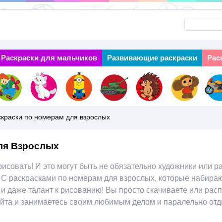
Перейти
к
основному
Раскраски для мальчиков
Next
Развивающие раскраски
Рас
содержанию
краски по номерам для взрослых
ля Взрослых
рисовать! И это могут быть не обязательно художники или р
. С раскрасками по номерам для взрослых, которые набира
и даже талант к рисованию! Вы просто скачиваете или ра
айта и занимаетесь своим любимым делом и паралельно отды