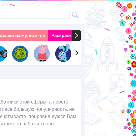
краски из мультиков
Раскраски на праздники
Раскраски 
аботники этой сферы, а просто
ют все большую популярность, не
спечатываете, понравившуюся Вам
хаете от забот и хлопот