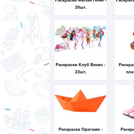
Раскраски Милая Пони
-
Раскрас
20шт.
Раскраски Клуб Винкс
-
Раскра
23шт.
пла
Раскраска Оригами
-
Раскр