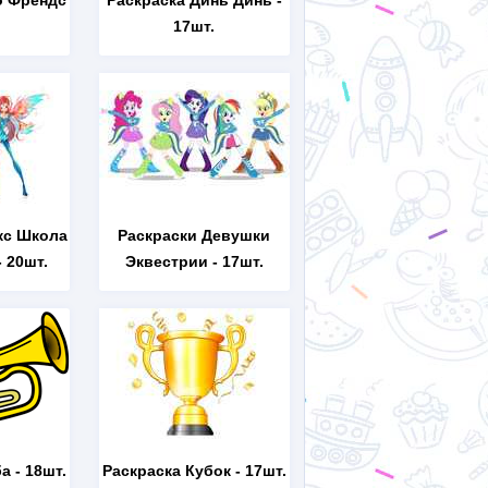
о Френдс
Раскраска Динь Динь
-
17шт.
кс Школа
Раскраски Девушки
 20шт.
Эквестрии
- 17шт.
ба
- 18шт.
Раскраска Кубок
- 17шт.