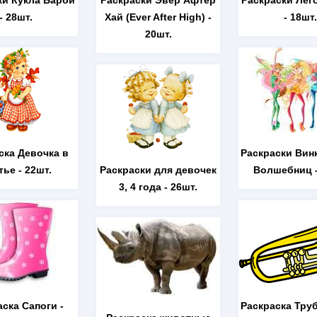
ки Кукла Барби
Раскраски Эвер Афтер
Раскраски Лег
- 28шт.
Хай (Ever After High)
-
- 18шт.
20шт.
ска Девочка в
Раскраски Вин
тье
- 22шт.
Раскраски для девочек
Волшебниц
-
3, 4 года
- 26шт.
аска Сапоги
-
Раскраска Тру