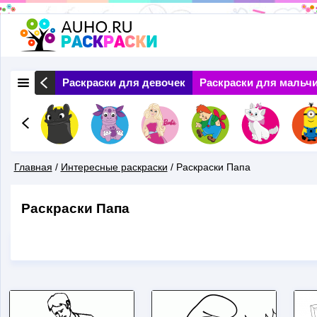
Перейти
к
основному
 Природа
Раскраски для девочек
Раскраски для мальч
содержанию
Главная
/
Интересные раскраски
/
Раскраски Папа
Вы
Раскраски Папа
Здесь