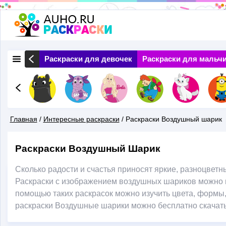
Перейти
к
основному
 Природа
Раскраски для девочек
Раскраски для мальч
содержанию
Главная
/
Интересные раскраски
/
Раскраски Воздушный шарик
Вы
Раскраски Воздушный Шарик
Здесь
Сколько радости и счастья приносят яркие, разноцветн
Раскраски с изображением воздушных шариков можно и
помощью таких раскрасок можно изучить цвета, формы, 
раскраски Воздушные шарики можно бесплатно скачать 